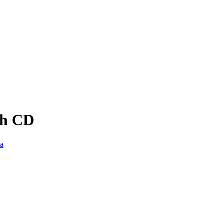
ch CD
a