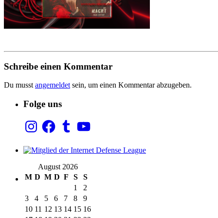
Schreibe einen Kommentar
Du musst
angemeldet
sein, um einen Kommentar abzugeben.
Folge uns
Instagram
Facebook
Tumblr
YouTube
August 2026
M
D
M
D
F
S
S
1
2
3
4
5
6
7
8
9
10
11
12
13
14
15
16