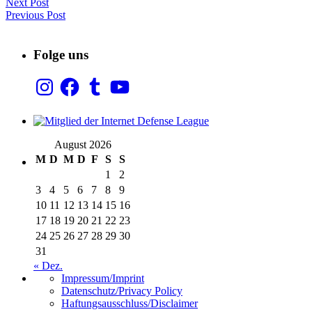
Next Post
Previous Post
Folge uns
Instagram
Facebook
Tumblr
YouTube
August 2026
M
D
M
D
F
S
S
1
2
3
4
5
6
7
8
9
10
11
12
13
14
15
16
17
18
19
20
21
22
23
24
25
26
27
28
29
30
31
« Dez.
Impressum/Imprint
Datenschutz/Privacy Policy
Haftungsausschluss/Disclaimer