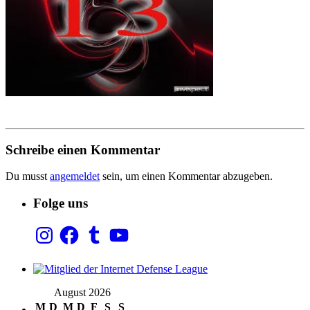
Schreibe einen Kommentar
Du musst
angemeldet
sein, um einen Kommentar abzugeben.
Folge uns
Instagram
Facebook
Tumblr
YouTube
August 2026
M
D
M
D
F
S
S